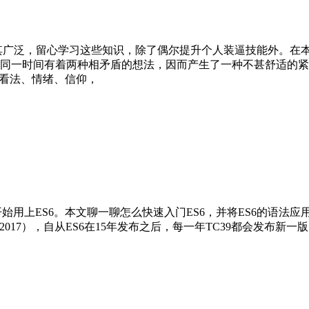
广泛，留心学习这些知识，除了偶尔提升个人装逼技能外。在本文
同一时间有着两种相矛盾的想法，因而产生了一种不甚舒适的紧
含看法、情绪、信仰，
始用上ES6。本文聊一聊怎么快速入门ES6，并将ES6的语法应
8（ES 2017），自从ES6在15年发布之后，每一年TC39都会